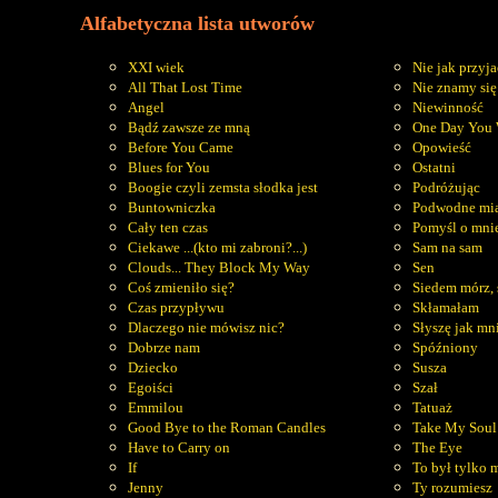
Alfabetyczna lista utworów
XXI wiek
Nie jak przyja
All That Lost Time
Nie znamy się
Angel
Niewinność
Bądź zawsze ze mną
One Day You 
Before You Came
Opowieść
Blues for You
Ostatni
Boogie czyli zemsta słodka jest
Podróżując
Buntowniczka
Podwodne mia
Cały ten czas
Pomyśl o mni
Ciekawe ...(kto mi zabroni?...)
Sam na sam
Clouds... They Block My Way
Sen
Coś zmieniło się?
Siedem mórz,
Czas przypływu
Skłamałam
Dlaczego nie mówisz nic?
Słyszę jak mn
Dobrze nam
Spóźniony
Dziecko
Susza
Egoiści
Szał
Emmilou
Tatuaż
Good Bye to the Roman Candles
Take My Soul
Have to Carry on
The Eye
If
To był tylko
Jenny
Ty rozumiesz