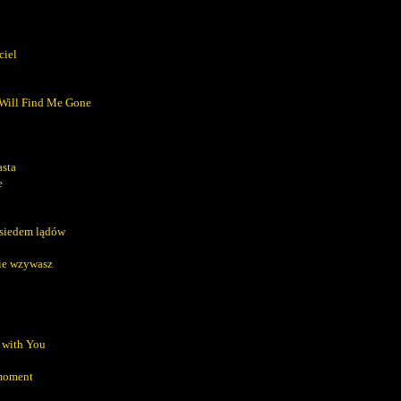
ciel
Will Find Me Gone
sta
e
 siedem lądów
ie wzywasz
 with You
 moment