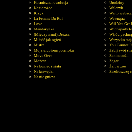
Kosmiczna rewolucja
Urodziny
Koziorożec
Walczyk
Krzyk
Warto wybacz
La Femme Du Roi
Wewnątrz
Love
Will You Get
Mandarynka
Wodospady łe
(Między nami) Deszcz
Wśród pachną
Miłość jak ogień
Wszystko staje
Mistrz
You Cannot 
Moja ulubiona pora roku
Zabij swój str
Move Over
Zanim coś...
Możesz
Zegar
Na koniec świata
Żart w zoo
Na krawędzi
Zazdroszczę c
Na nic gniew