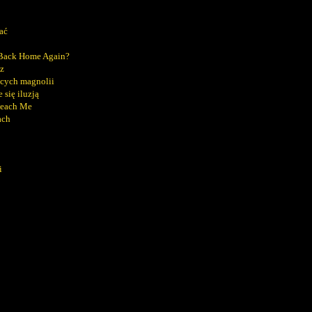
ać
 Back Home Again?
z
cych magnolii
 się iluzją
Reach Me
ach
i